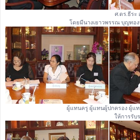
ศ.ดร.ธีระ
โดยมีนางเยาวพรรณ บุญทอง
ผู้แทนครู ผู้แทนผู้ปกครอง ผู้
ให้การรับร