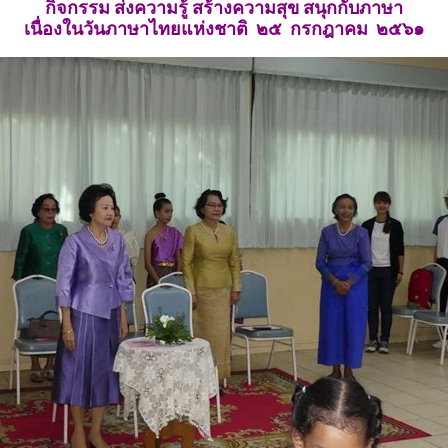
กิจกรรม ส่งความรู้ สร้างความสุข สนุกกับภาษา
เนื่องในวันภาษาไทยแห่งชาติ
๒๕ กรกฎาคม ๒๕๖๑