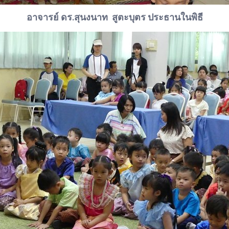
อาจารย์ ดร.สุนงนาท สูตะบุตร ประธานในพิธี