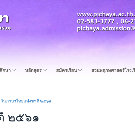
ญศึกษา
หลักสุตร
สมัครเรียน
สวนพฤกษศาสตร์โรงเร
วันภาษาไทยแห่งชาติ ๒๕๖๑
ติ ๒๕๖๑